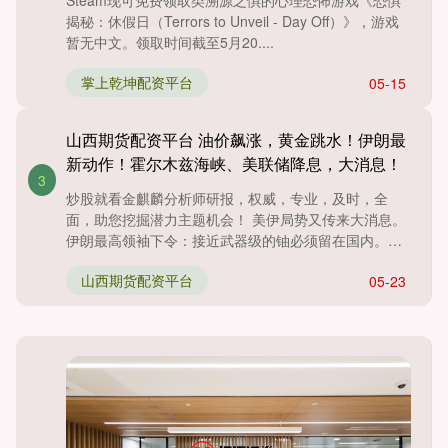
Steam现可免费领取类溯源之惧的心理恐怖游戏《恐惧
揭秘：休假日（Terrors to Unveil - Day Off）》，游戏
暂无中文。领取时间截至5月20....
掌上乾坤配资平台
05-15
山西期货配资平台 油价飙涨，黄金跳水！伊朗最
新动作！霍尔木兹海峡、美联储降息，大消息！
3
炒股就看金麒麟分析师研报，权威，专业，及时，全
面，助您挖掘潜力主题机会！ 美伊局势又传来大消息。
伊朗最高领袖下令：接近武器级的铀必须留在国内。另
外，伊朗和阿曼正....
山西期货配资平台
05-23