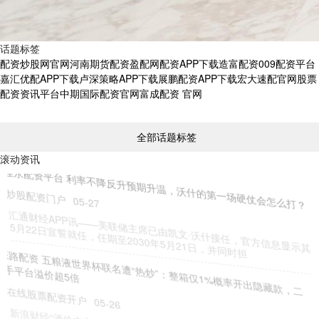
话题标签
配资炒股网官网
河南期货配资
盈配网配资APP下载
造富配资
009配资平台
嘉汇优配APP下载
卢深策略APP下载
展鹏配资APP下载
宏大速配官网
股票
配资资讯平台
中期国际配资官网
富成配资 官网
全部话题标签
滚动资讯
佳永配资平台 利率不降反升预期升温，沃什的第一场硬仗会怎么打？
炒股配资门户
05-27
汇通财经APP讯——美联储主席已由凯文·沃什接任，官方信息显示其
5月22日宣誓就任，任期至2030年5月21日，并同时担
E路配资 五粮液世界杯联名遭“热炒”：整箱仅1%概率开出隐藏款，二
手平台溢价超5倍
在线股票配资开户
05-26