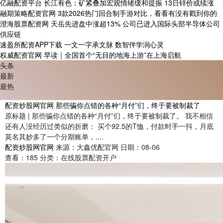
亿融配资平台 长江有色：矿紧叠加宏观情绪缓和提振 13日锌价或续涨
融期策略配资官网 3款2026热门回合制手游对比，看看有没有戳到你的
澄海股票配资网 天岳先进盘中涨超13% 公司已进入国际头部半导体公司
供应链
速盈所配资APP下载 一文一字承文脉 数智伴学润心灵
权威配资官网 早读｜全国首个“无目的地海上游”在上海启航
头条
最新
最热
配资炒股网官网 那些骗你点错的各种“月付”们，终于要被制裁了
原标题 | 那些骗你点错的各种“月付”们，终于要被制裁了。 我不相信
还有人没经历过类似的折磨： 买个92.5的T恤，付款时手一抖，月底
莫名其妙多了一个分期账单，....
配资炒股网官网
来源：大鑫优配官网
日期：08-06
查看：
185
分类：
在线股票配资开户