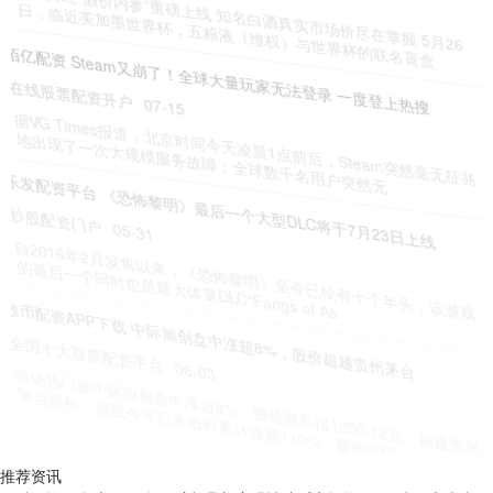
新浪财经“酒价内参”重磅上线 知名白酒真实市场价尽在掌握 5月26
日，临近美加墨世界杯，五粮液（维权）与世界杯的联名盲盒
佰亿配资 Steam又崩了！全球大量玩家无法登录 一度登上热搜
在线股票配资开户
07-15
据VG Times报道，北京时间今天凌晨1点前后，Steam突然毫无征兆
地出现了一次大规模服务故障：全球数千名用户突然无
乐发配资平台 《恐怖黎明》最后一个大型DLC将于7月23日上线
炒股配资门户
05-31
自2016年2月发售以来，《恐怖黎明》至今已经有十个年头，该游戏
的最后一个同时也是最大体量DLC“Fangs of As
数币配资APP下载 中际旭创盘中涨超8%，股价超越贵州茅台
全国十大股票配资平台
06-03
市场热门股中际旭创盘中涨超8%，股价最高报1290.12元，超越贵州
茅台股价，该股今年以来股价累计涨超110%，最新市值
推荐资讯