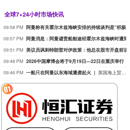
全球7×24小时市场快讯
09:58 PM
阿曼称有关霍尔木兹海峡安排的持续谈判是"积极且建设
09:57 PM
阿曼消息：阿曼谴责船
09:51 PM
美议员讽刺特朗普对
09:48 PM
2026中国摩博会将于9月19日—22日在重庆举行
09:46 PM
一船只在阿曼以东海域遭袭起火
英国海上贸易行动办公室（UKMTO）当地时间8日收到报告称，阿曼海塞卜以东18海里处发生一起突发事件。经核实的消息来源报告称，一艘船只遭“不明投射物”击中并引发火灾，目前火势已被扑灭。消息称船员均安全。有关部门正在对事件展开调查。英国海上贸易行动办公室建议过往船只谨慎航行。（央视新闻）